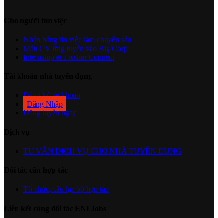
Cho người tìm việc
Nhận bảng tin việc làm chuyên sâu
Mẫu CV ứng tuyển vào Big Corp
Internship & Fresher Connect
Tài khoản nhà tuyển dụng
Đăng ký tài khoản
Đăng Nhập
Đăng tuyển ngay
Dịch vụ
TƯ VẤN DỊCH VỤ CHO NHÀ TUYỂN DỤNG
Đối tác cần hợp tác
Tổ chức, câu lạc bộ hợp tác
Liên kết cùng đối tác ENI Jobs