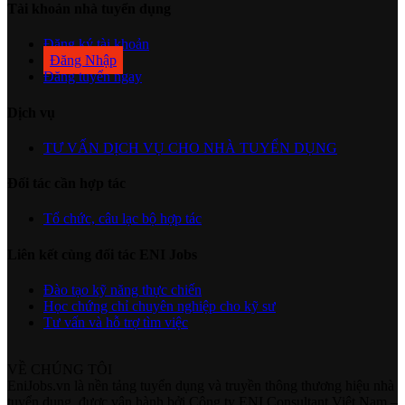
Tài khoản nhà tuyển dụng
Đăng ký tài khoản
Đăng Nhập
Đăng tuyển ngay
Dịch vụ
TƯ VẤN DỊCH VỤ CHO NHÀ TUYỂN DỤNG
Đối tác cần hợp tác
Tổ chức, câu lạc bộ hợp tác
Liên kết cùng đối tác ENI Jobs
Đào tạo kỹ năng thực chiến
Học chứng chỉ chuyên nghiệp cho kỹ sư
Tư vấn và hỗ trợ tìm việc
VỀ CHÚNG TÔI
EniJobs.vn là nền tảng tuyển dụng và truyền thông thương hiệu nhà
tuyển dụng, được vận hành bởi Công ty ENI Consultant Việt Nam –