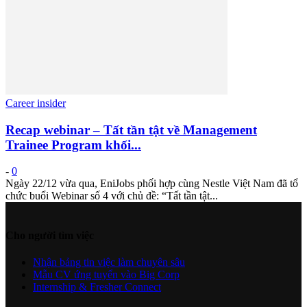
Career insider
Recap webinar – Tất tần tật về Management
Trainee Program khối...
-
0
Ngày 22/12 vừa qua, EniJobs phối hợp cùng Nestle Việt Nam đã tổ
chức buổi Webinar số 4 với chủ đề: “Tất tần tật...
Cho người tìm việc
Nhận bảng tin việc làm chuyên sâu
Mẫu CV ứng tuyển vào Big Corp
Internship & Fresher Connect