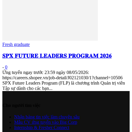
Fresh graduate
𝐒𝐏𝐗 𝐅𝐔𝐓𝐔𝐑𝐄 𝐋𝐄𝐀𝐃𝐄𝐑𝐒 𝐏𝐑𝐎𝐆𝐑𝐀𝐌 𝟐𝟎𝟐𝟔
-
0
Ứng tuyển ngay trước 23:59 ngày 08/05/2026:
https://careers.shopee.vn/job-detail/J02121030/1?channel=10506
SPX Future Leaders Program (FLP) là chương trình Quản trị viên
Tập sự dành cho các bạn...
Cho người tìm việc
Nhận bảng tin việc làm chuyên sâu
Mẫu CV ứng tuyển vào Big Corp
Internship & Fresher Connect