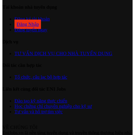
Tài khoản nhà tuyển dụng
Đăng ký tài khoản
Đăng Nhập
Đăng tuyển ngay
Dịch vụ
TƯ VẤN DỊCH VỤ CHO NHÀ TUYỂN DỤNG
Đối tác cần hợp tác
Tổ chức, câu lạc bộ hợp tác
Liên kết cùng đối tác ENI Jobs
Đào tạo kỹ năng thực chiến
Học chứng chỉ chuyên nghiệp cho kỹ sư
Tư vấn và hỗ trợ tìm việc
VỀ CHÚNG TÔI
EniJobs.vn là nền tảng tuyển dụng và truyền thông thương hiệu nhà