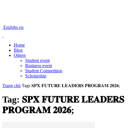
EniJobs.vn
Home
Blog
Others
Student event
Business event
Student Competition
Scholarship
Trang chủ
Tags
𝐒𝐏𝐗 𝐅𝐔𝐓𝐔𝐑𝐄 𝐋𝐄𝐀𝐃𝐄𝐑𝐒 𝐏𝐑𝐎𝐆𝐑𝐀𝐌 𝟐𝟎𝟐𝟔;
Tag: 𝐒𝐏𝐗 𝐅𝐔𝐓𝐔𝐑𝐄 𝐋𝐄𝐀𝐃𝐄𝐑𝐒
𝐏𝐑𝐎𝐆𝐑𝐀𝐌 𝟐𝟎𝟐𝟔;