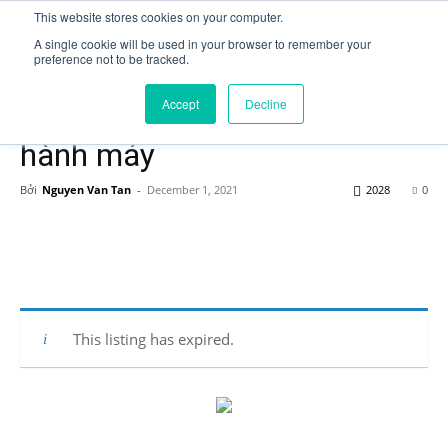
This website stores cookies on your computer.
A single cookie will be used in your browser to remember your
preference not to be tracked.
Trang chủ
Kỹ thuật viên vận hành máy
Accept
Decline
[Đồng Nai] Kỹ thuật viên vận
hành máy
Bởi
Nguyen Van Tan
-
December 1, 2021
2028
0
This listing has expired.