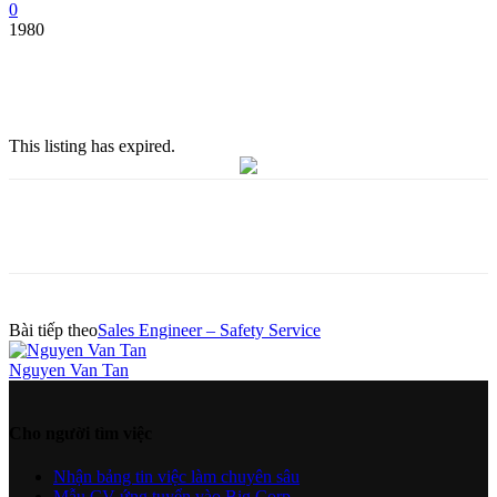
0
1980
This listing has expired.
Bài tiếp theo
Sales Engineer – Safety Service
Nguyen Van Tan
Cho người tìm việc
Nhận bảng tin việc làm chuyên sâu
Mẫu CV ứng tuyển vào Big Corp