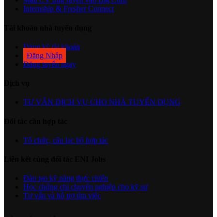
Internship & Fresher Connect
Tài khoản nhà tuyển dụng
Đăng ký tài khoản
Đăng Nhập
Đăng tuyển ngay
Dịch vụ
TƯ VẤN DỊCH VỤ CHO NHÀ TUYỂN DỤNG
Đối tác cần hợp tác
Tổ chức, câu lạc bộ hợp tác
Liên kết cùng đối tác ENI Jobs
Đào tạo kỹ năng thực chiến
Học chứng chỉ chuyên nghiệp cho kỹ sư
Tư vấn và hỗ trợ tìm việc