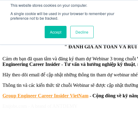
This website stores cookies on your computer.
A single cookie will be used in your browser to remember your
preference not to be tracked.
Accept
Decline
ĐĂNG KÝ THÀNH CÔ
" ĐÁNH GIÁ AN TOÀN VÀ RỦI
Cảm ơn bạn đã quan tâm và đăng ký tham dự Webinar 3 trong chuỗi 
Engineering Career Insider - Tư vấn và hướng nghiệp kỹ thuật
,
Hãy theo dõi email để cập nhật những thông tin tham dự webinar nh
Thông tin và các kiến thức từ chuỗi Webinar sẽ được cập nhật thường
Group Engineer Career Insider VietNam
-
Cộng đồng về kỹ năng
Enijobs.com - A brand of ANTDEMY