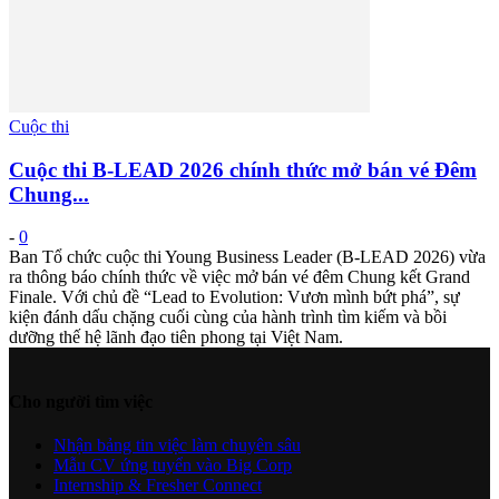
Cuộc thi
Cuộc thi B-LEAD 2026 chính thức mở bán vé Đêm
Chung...
-
0
Ban Tổ chức cuộc thi Young Business Leader (B-LEAD 2026) vừa
ra thông báo chính thức về việc mở bán vé đêm Chung kết Grand
Finale. Với chủ đề “Lead to Evolution: Vươn mình bứt phá”, sự
kiện đánh dấu chặng cuối cùng của hành trình tìm kiếm và bồi
dưỡng thế hệ lãnh đạo tiên phong tại Việt Nam.
Cho người tìm việc
Nhận bảng tin việc làm chuyên sâu
Mẫu CV ứng tuyển vào Big Corp
Internship & Fresher Connect