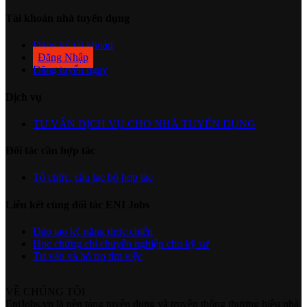
Tài khoản nhà tuyển dụng
Đăng ký tài khoản
Đăng Nhập
Đăng tuyển ngay
Dịch vụ
TƯ VẤN DỊCH VỤ CHO NHÀ TUYỂN DỤNG
Đối tác cần hợp tác
Tổ chức, câu lạc bộ hợp tác
Liên kết cùng đối tác ENI Jobs
Đào tạo kỹ năng thực chiến
Học chứng chỉ chuyên nghiệp cho kỹ sư
Tư vấn và hỗ trợ tìm việc
VỀ CHÚNG TÔI
EniJobs.vn là nền tảng tuyển dụng và truyền thông thương hiệu nhà