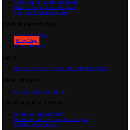
Nhận bảng tin việc làm chuyên sâu
Mẫu CV ứng tuyển vào Big Corp
Internship & Fresher Connect
Tài khoản nhà tuyển dụng
Đăng ký tài khoản
Đăng Nhập
Đăng tuyển ngay
Dịch vụ
TƯ VẤN DỊCH VỤ CHO NHÀ TUYỂN DỤNG
Đối tác cần hợp tác
Tổ chức, câu lạc bộ hợp tác
Liên kết cùng đối tác ENI Jobs
Đào tạo kỹ năng thực chiến
Học chứng chỉ chuyên nghiệp cho kỹ sư
Tư vấn và hỗ trợ tìm việc