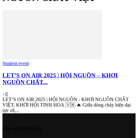
Student event
LET’S ON AIR 2025 | HỘI NGUỒN – KHƠI
NGUỒN CHẤT...
-
0
LET’S ON AIR 2025 | HỘI NGUỒN - KHƠI NGUỒN CHẤT
VIỆT, KHỞI HỘI TINH HOA 🇻🇳 🔥 Giữa dòng chảy hiện đại
rực rỡ,...
Cho người tìm việc