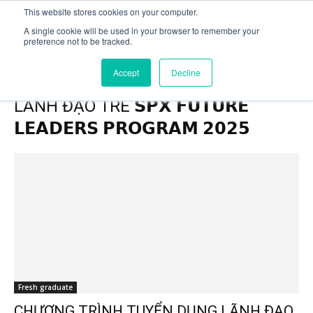
This website stores cookies on your computer.
A single cookie will be used in your browser to remember your
preference not to be tracked.
Trang chủ
Tags
CHƯƠNG TRÌNH TUYỂN DỤNG LÃNH ĐẠO TRẺ
𝗦𝗣𝗫 𝗙𝗨𝗧𝗨𝗥𝗘 𝗟𝗘𝗔𝗗𝗘𝗥𝗦 𝗣𝗥𝗢𝗚𝗥𝗔𝗠 𝟮𝟬𝟮𝟱
Accept
Decline
Tag: CHƯƠNG TRÌNH TUYỂN DỤNG
LÃNH ĐẠO TRẺ 𝗦𝗣𝗫 𝗙𝗨𝗧𝗨𝗥𝗘
𝗟𝗘𝗔𝗗𝗘𝗥𝗦 𝗣𝗥𝗢𝗚𝗥𝗔𝗠 𝟮𝟬𝟮𝟱
Fresh graduate
CHƯƠNG TRÌNH TUYỂN DỤNG LÃNH ĐẠO