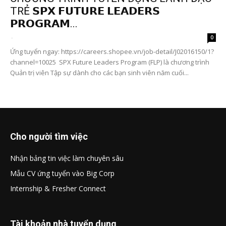
TRẺ 𝗦𝗣𝗫 𝗙𝗨𝗧𝗨𝗥𝗘 𝗟𝗘𝗔𝗗𝗘𝗥𝗦
𝗣𝗥𝗢𝗚𝗥𝗔𝗠...
-
0
Ứng tuyển ngay: https://careers.shopee.vn/job-detail/J02016150/1?
channel=10025 SPX Future Leaders Program (FLP) là chương trình
Quản trị viên Tập sự dành cho các bạn sinh viên năm cuối...
Cho người tìm việc
Nhận bảng tin việc làm chuyên sâu
Mẫu CV ứng tuyển vào Big Corp
Internship & Fresher Connect
Tài khoản nhà tuyển dụng