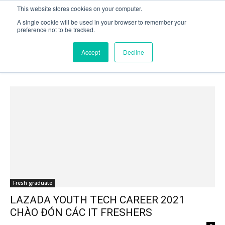
This website stores cookies on your computer.
A single cookie will be used in your browser to remember your
preference not to be tracked.
Trang chủ
Tags
𝗟𝗮𝘇𝗮𝗱𝗮 𝗬𝗼𝘂𝘁𝗵 𝗧𝗲𝗰𝗵 𝗖𝗮𝗿𝗲𝗲𝗿 𝟮𝟬𝟮𝟭
Tag: 𝗟𝗮𝘇𝗮𝗱𝗮 𝗬𝗼𝘂𝘁𝗵 𝗧𝗲𝗰𝗵 𝗖𝗮𝗿𝗲𝗲𝗿
Accept
Decline
𝟮𝟬𝟮𝟭
Fresh graduate
LAZADA YOUTH TECH CAREER 2021
CHÀO ĐÓN CÁC IT FRESHERS