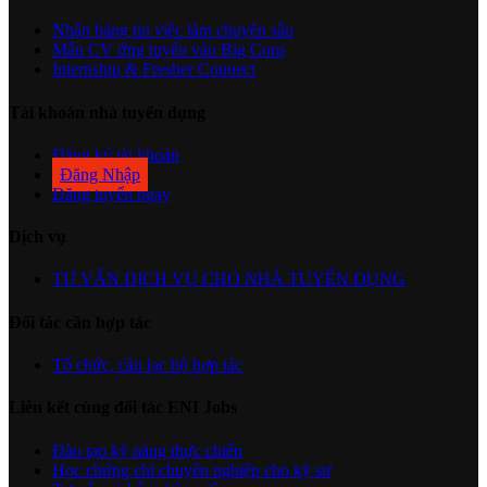
Nhận bảng tin việc làm chuyên sâu
Mẫu CV ứng tuyển vào Big Corp
Internship & Fresher Connect
Tài khoản nhà tuyển dụng
Đăng ký tài khoản
Đăng Nhập
Đăng tuyển ngay
Dịch vụ
TƯ VẤN DỊCH VỤ CHO NHÀ TUYỂN DỤNG
Đối tác cần hợp tác
Tổ chức, câu lạc bộ hợp tác
Liên kết cùng đối tác ENI Jobs
Đào tạo kỹ năng thực chiến
Học chứng chỉ chuyên nghiệp cho kỹ sư