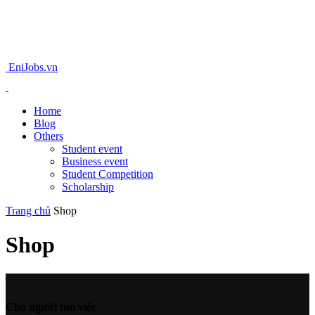
EniJobs.vn
Home
Blog
Others
Student event
Business event
Student Competition
Scholarship
Trang chủ
Shop
Shop
Cho người tìm việc