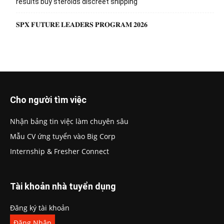
results buy steroids discreet shipping
𝐒𝐏𝐗 𝐅𝐔𝐓𝐔𝐑𝐄 𝐋𝐄𝐀𝐃𝐄𝐑𝐒 𝐏𝐑𝐎𝐆𝐑𝐀𝐌 𝟐𝟎𝟐𝟔
Cho người tìm việc
Nhận bảng tin việc làm chuyên sâu
Mẫu CV ứng tuyển vào Big Corp
Internship & Fresher Connect
Tài khoản nhà tuyển dụng
Đăng ký tài khoản
Đăng Nhập