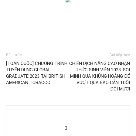
Bài trước
Bài tiếp theo
[TOÀN QUỐC] CHƯƠNG TRÌNH
CHIẾN DỊCH NÂNG CAO NHẬN
TUYỂN DỤNG GLOBAL
THỨC SINH VIÊN 2023: SOI
GRADUATE 2023 TẠI BRITISH
MÌNH QUA KHỦNG HOẢNG ĐỂ
AMERICAN TOBACCO
VƯỢT QUA RÀO CẢN TUỔI
ĐÔI MƯƠI