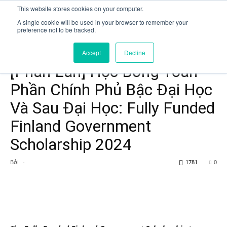
This website stores cookies on your computer.
A single cookie will be used in your browser to remember your
preference not to be tracked.
Trang chủ
Scholarship
Accept
Decline
Scholarship
[Phần Lan] Học Bổng Toàn
Phần Chính Phủ Bậc Đại Học
Và Sau Đại Học: Fully Funded
Finland Government
Scholarship 2024
Bởi
-
1781
0