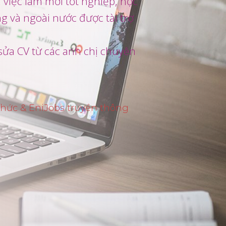
 việc làm mới tốt nghiệp, học
g và ngoài nước được tài trợ
sửa CV từ các anh chị chuyên
 chức & EniJobs truyền thông