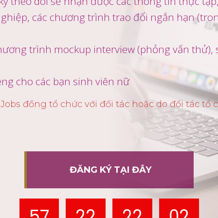
ký theo dõi sẽ nhận được các thông tin thực tập,
nghiệp, các chương trình trao đổi ngắn hạn (tron
hương trình mockup interview (phỏng vấn thử), 
êng cho các bạn sinh viên nữ
Jobs đồng tổ chức với đối tác hoặc do đối tác tổ
ĐĂNG KÝ TẠI ĐÂY
57
22
22
02