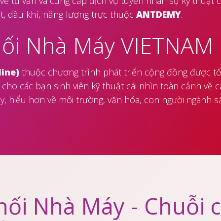
 về tư vấn và cung cấp dịch vụ tuyển nhân sự kỹ thuật 
t, dầu khí, năng lượng trực thuộc
ANTDEMY
.
ối Nhà Máy VIETNAM
line)
thuộc chương trình phát triển cộng đồng được t
cho các bạn sinh viên kỹ thuật cái nhìn toàn cảnh về
, hiểu hơn về môi trường, văn hóa, con người ngành s
ối Nhà Máy - Chuỗi 