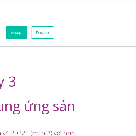
Accept
Decline
y 3
ung ứng sản
a và 20221 (mùa 2) với hơn