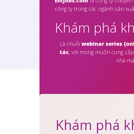
EniJobs.com
là công ty chuyên
công ty trong các ngành sản xuấ
Khám phá kh
Là chuỗi
webinar series (on
tác
, với mong muốn cung cấp 
nhà máy
Khám phá kh