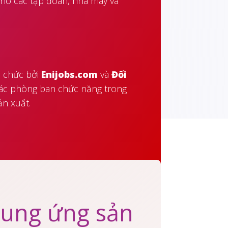
cho các tập đoàn, nhà máy và
ổ chức bởi
Enijobs.com
và
Đối
 các phòng ban chức năng trong
ản xuất.
cung ứng sản