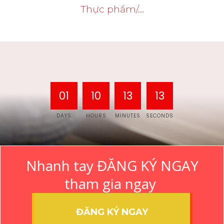
Thực phẩm/...
01
10
13
13
DAYS
HOURS
MINUTES
SECONDS
Nhanh tay ĐĂNG KÝ NGAY
tham gia ngay
ĐĂNG KÝ NGAY