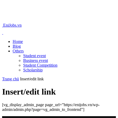
EniJobs.vn
Home
Blog
Others
Student event
Business event
Student Competition
Scholarship
Trang chủ
Insert/edit link
Insert/edit link
[vg_display_admin_page page_url=”https://enijobs.vn/wp-
admin/admin.php?page=vg_admin_to_frontend”]