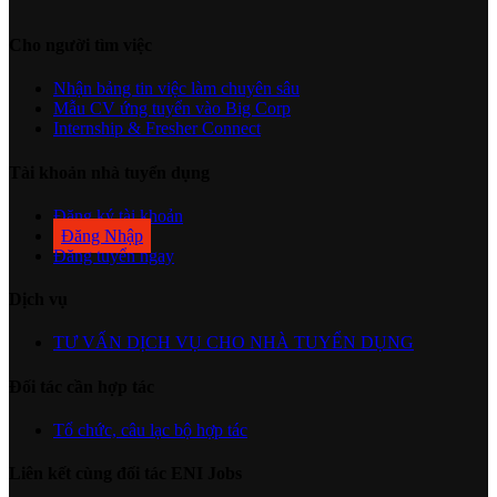
Cho người tìm việc
Nhận bảng tin việc làm chuyên sâu
Mẫu CV ứng tuyển vào Big Corp
Internship & Fresher Connect
Tài khoản nhà tuyển dụng
Đăng ký tài khoản
Đăng Nhập
Đăng tuyển ngay
Dịch vụ
TƯ VẤN DỊCH VỤ CHO NHÀ TUYỂN DỤNG
Đối tác cần hợp tác
Tổ chức, câu lạc bộ hợp tác
Liên kết cùng đối tác ENI Jobs