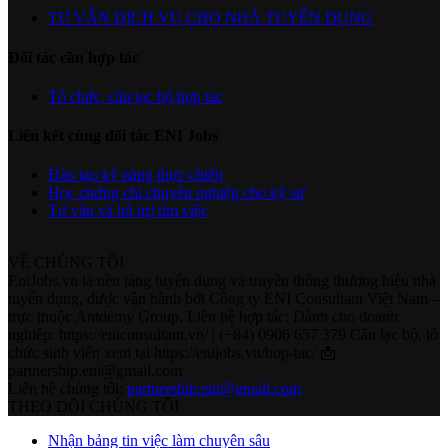
TƯ VẤN DỊCH VỤ CHO NHÀ TUYỂN DỤNG
Đối tác cần hợp tác
Tổ chức, câu lạc bộ hợp tác
Liên kết cùng đối tác ENI Jobs
Đào tạo kỹ năng thực chiến
Học chứng chỉ chuyên nghiệp cho kỹ sư
Tư vấn và hỗ trợ tìm việc
VỀ CHÚNG TÔI
EniJobs.vn là nền tảng tuyển dụng và truyền thông thương hiệu nhà
tuyển dụng, được vận hành bởi Công ty ENI Consultant Việt Nam –
trực thuộc Antdemy Group. Liên hệ hợp tác: Dành cho doanh
nghiệp: https://eniconsultant.vn/ | (+84) 0906 657 379 Câu lạc bộ, tổ
chức sinh viên xem tại https://enijobs.vn/hop-tac/ 📩
partnership.eni@gmail.com
Liên hệ chúng tôi:
partnership.eni@gmail.com
THEO DÕI CHÚNG TÔI
Nhận bảng tin việc làm chuyên sâu