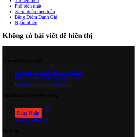
Tin tiêu biểu
Phổ biến nhất
Xem nhiều theo tuần
Bằng Điểm Đánh Giá
Ngẫu nhiên
Không có bài viết để hiển thị
Cho người tìm việc
Nhận bảng tin việc làm chuyên sâu
Mẫu CV ứng tuyển vào Big Corp
Internship & Fresher Connect
Tài khoản nhà tuyển dụng
Đăng ký tài khoản
Đăng Nhập
Đăng tuyển ngay
Dịch vụ