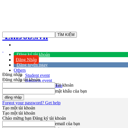
EniJobs.vn
Đăng ký tài khoản
Đăng Nhập
Home
Đăng tuyển ngay
Blog
Others
Đăng nhập
Student event
Đăng nhập tài khoản
Business event
Tài khoản
Student Competition
Scholarship
mật khẩu của bạn
Forgot your password? Get help
Tạo một tài khoản
Tạo một tài khoản
Chào mừng bạn Đăng ký tài khoản
email của bạn