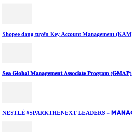
Shopee đang tuyển Key Account Management (KAM
𝐒𝐞𝐚 𝐆𝐥𝐨𝐛𝐚𝐥 𝐌𝐚𝐧𝐚𝐠𝐞𝐦𝐞𝐧𝐭 𝐀𝐬𝐬𝐨𝐜𝐢𝐚𝐭𝐞 𝐏𝐫𝐨𝐠𝐫𝐚𝐦 (𝐆𝐌𝐀𝐏)
NESTLÉ #SPARKTHENEXT LEADERS – 𝗠𝗔𝗡𝗔𝗚𝗘𝗠𝗘𝗡