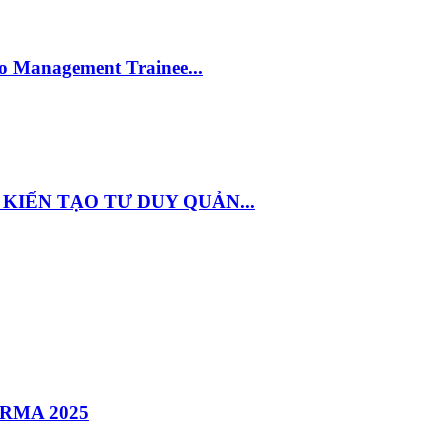
o Management Trainee...
KIẾN TẠO TƯ DUY QUẢN...
RMA 2025