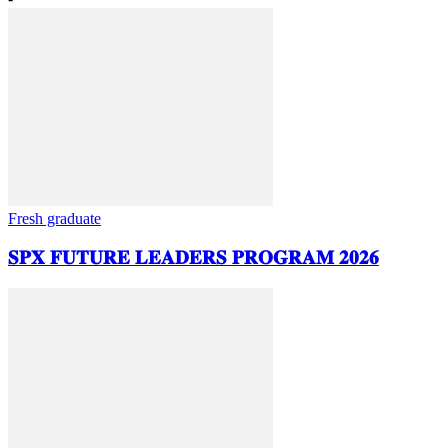
Fresh graduate
𝐒𝐏𝐗 𝐅𝐔𝐓𝐔𝐑𝐄 𝐋𝐄𝐀𝐃𝐄𝐑𝐒 𝐏𝐑𝐎𝐆𝐑𝐀𝐌 𝟐𝟎𝟐𝟔