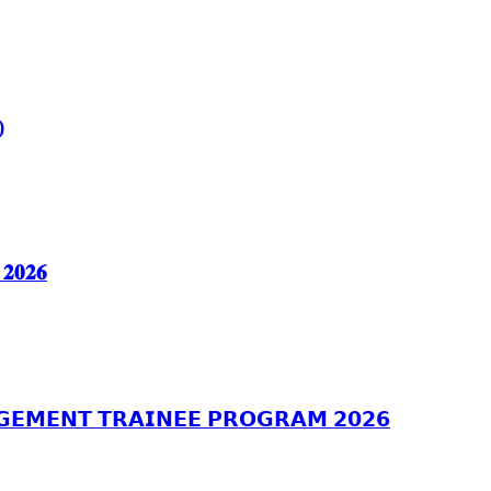
)
 𝟐𝟎𝟐𝟔
𝗧 𝗧𝗥𝗔𝗜𝗡𝗘𝗘 𝗣𝗥𝗢𝗚𝗥𝗔𝗠 𝟮𝟬𝟮𝟲